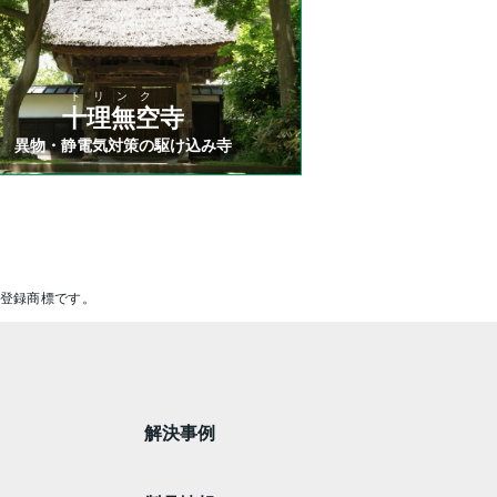
トリンク
十理無空寺
異物・静電気対策の駆け込み寺
の登録商標です。
解決事例