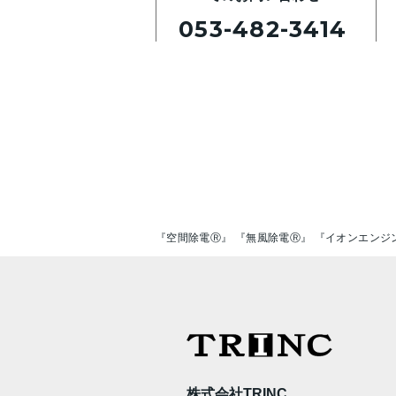
053-482-3414
『空間除電Ⓡ』 『無風除電Ⓡ』 『イオンエンジ
株式会社TRINC