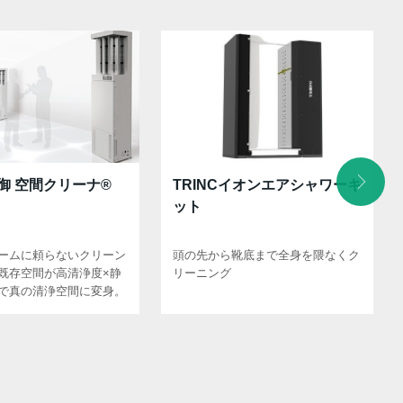
御 空間クリーナ®
TRINCイオンエアシャワーキ
ット
ームに頼らないクリーン
頭の先から靴底まで全身を隈なくク
既存空間が高清浄度×静
リーニング
で真の清浄空間に変身。