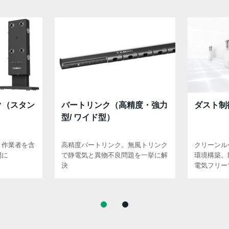
ク（スタン
バートリンク（高精度・強力
ダスト制
型/ ワイド型）
。作業者を含
高精度バートリンク。無風トリンク
クリーンル
間に
で静電気と異物不良問題を一挙に解
環境構築。
決
電気フリー