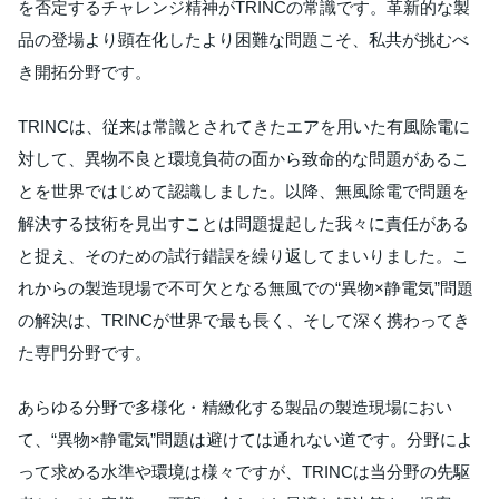
を否定するチャレンジ精神がTRINCの常識です。革新的な製
品の登場より顕在化したより困難な問題こそ、私共が挑むべ
き開拓分野です。
TRINCは、従来は常識とされてきたエアを用いた有風除電に
対して、異物不良と環境負荷の面から致命的な問題があるこ
とを世界ではじめて認識しました。以降、無風除電で問題を
解決する技術を見出すことは問題提起した我々に責任がある
と捉え、そのための試行錯誤を繰り返してまいりました。こ
れからの製造現場で不可欠となる無風での“異物×静電気”問題
の解決は、TRINCが世界で最も長く、そして深く携わってき
た専門分野です。
あらゆる分野で多様化・精緻化する製品の製造現場におい
て、“異物×静電気”問題は避けては通れない道です。分野によ
って求める水準や環境は様々ですが、TRINCは当分野の先駆