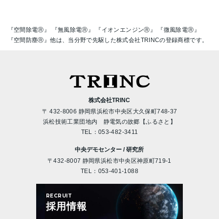
『空間除電Ⓡ』 『無風除電Ⓡ』 『イオンエンジンⓇ』 『微風除電Ⓡ』
『空間防塵Ⓡ』他は、当分野で先駆した株式会社TRINCの登録商標です。
株式会社TRINC
〒 432-8006 静岡県浜松市中央区大久保町748-37
浜松技術工業団地内 静電気の故郷【ふるさと】
TEL：
053-482-3411
中央デモセンター / 研究所
〒432-8007 静岡県浜松市中央区神原町719-1
TEL：
053-401-1088
RECRUIT
採用情報