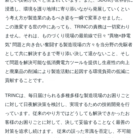
浸透し、環境を護り地球に寄り添いながら発展していくとい
う考え方が製造業のあるべき姿を一瞬で変革させました。
この激変する世の中にあっても、TRINCの責務は一切変わり
ません。それは、ものづくり現場の最前線で日々 “異物×静電
気” 問題と向き合い奮闘する製造現場の方々を当分野の先駆者
として共に解決するまで寄り添い決して退かないこと、そし
て問題を解決可能な低消費電力ツールを提供し生産性の向上
と廃棄品の削減により製造活動に起因する環境負荷の低減に
貢献することです。
TRINCは、毎日届けられる多種多様な製造現場のお困りごと
に対して日夜解決策を検討し、実現するための技術開発を行
っています。従来のやり方ではどうしても解決できかったお
客様のお困りごとに対して、決して妥協することなく最善の
対策を追求し続けます。 従来の誤った常識を否定し、不可能