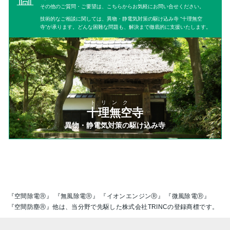
その他のご質問・ご要望は、こちらからお気軽にお問い合せください。
技術的なご相談に関しては、異物・静電気対策の駆け込み寺 “十理無空
寺”が承ります。どんな困難な問題も、解決まで徹底的に支援いたします。
トリンク
十理無空寺
異物・静電気対策の駆け込み寺
『空間除電Ⓡ』 『無風除電Ⓡ』 『イオンエンジンⓇ』 『微風除電Ⓡ』
『空間防塵Ⓡ』他は、当分野で先駆した株式会社TRINCの登録商標です。