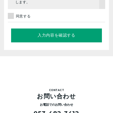
します。
そしてこの重要性について全従業員およびその
他関係者、関係法人に周知徹底するとともに、
同意する
継続的に改善してまいります。
個人情報を適正に取得し、不正な収集、利用は
行いません。
個人情報の利用目的を明確にし、必要な範囲内
でこれを取り扱います。
情報主体（本人）が適切に関与しえるよう個人
情報の取り扱いに配慮するとともに正確かつ最
新の情報保つ策を講じます。
保有する個人情報の取り扱いにあたり、破壊・
漏えい・改ざんの防止などに適切な安全策を継
続的に実施します。
また、お客様の承諾なく第三者に開示提供する
CONTACT
ことはありません。
お問い合わせ
お電話でのお問い合わせ