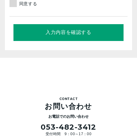
他関係者、関係法人に周知徹底するとともに、
同意する
継続的に改善してまいります。
個人情報を適正に取得し、不正な収集、利用は
行いません。
個人情報の利用目的を明確にし、必要な範囲内
でこれを取り扱います。
情報主体（本人）が適切に関与しえるよう個人
情報の取り扱いに配慮するとともに正確かつ最
新の情報保つ策を講じます。
保有する個人情報の取り扱いにあたり、破壊・
漏えい・改ざんの防止などに適切な安全策を継
続的に実施します。
また、お客様の承諾なく第三者に開示提供する
ことはありません。
CONTACT
お問い合わせ
お電話でのお問い合わせ
053-482-3412
受付時間 9：00～17：00