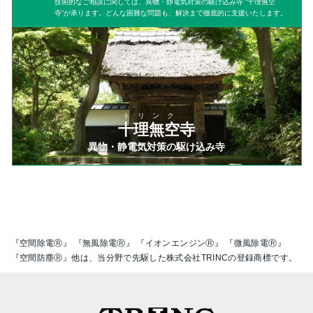
技術的なご相談に関しては、異物・静電気対策の駆け込み寺 “十理無空
寺”が承ります。どんな困難な問題も、解決まで徹底的に支援いたします。
トリンク
十理無空寺
異物・静電気対策の駆け込み寺
『空間除電Ⓡ』 『無風除電Ⓡ』 『イオンエンジンⓇ』 『微風除電Ⓡ』
『空間防塵Ⓡ』他は、当分野で先駆した株式会社TRINCの登録商標です。