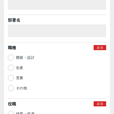
部署名
職種
開発・設計
生産
営業
その他
役職
経営・役員