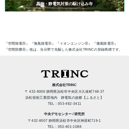
異物・静電気対策の駆け込み寺
『空間除電Ⓡ』 『無風除電Ⓡ』 『イオンエンジンⓇ』 『微風除電Ⓡ』
『空間防塵Ⓡ』他は、当分野で先駆した株式会社TRINCの登録商標です。
株式会社TRINC
〒 432-8006 静岡県浜松市中央区大久保町748-37
浜松技術工業団地内 静電気の故郷【ふるさと】
TEL：
053-482-3411
中央デモセンター / 研究所
〒432-8007 静岡県浜松市中央区神原町719-1
TEL：
053-401-1088