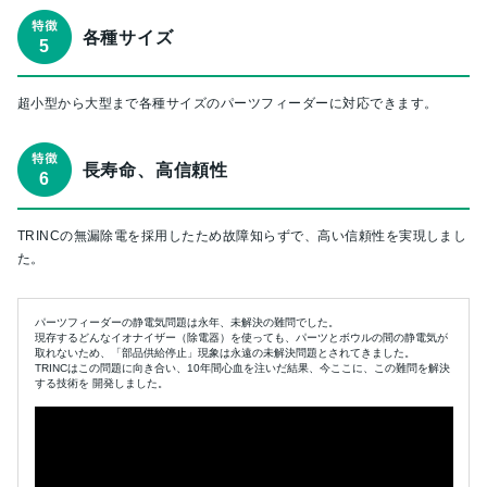
各種サイズ
超小型から大型まで各種サイズのパーツフィーダーに対応できます。
長寿命、高信頼性
TRINCの無漏除電を採用したため故障知らずで、高い信頼性を実現しまし
た。
パーツフィーダーの静電気問題は永年、未解決の難問でした。
現存するどんなイオナイザー（除電器）を使っても、パーツとボウルの間の静電気が
取れないため、「部品供給停止」現象は永遠の未解決問題とされてきました。
TRINCはこの問題に向き合い、10年間心血を注いだ結果、今ここに、この難問を解決
する技術を 開発しました。