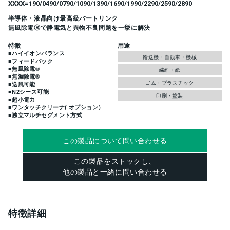
XXXX=190/0490/0790/1090/1390/1690/1990/2290/2590/2890
半導体・液晶向け最高級バートリンク
無風除電Ⓡで静電気と異物不良問題を一挙に解決
特徴
用途
■ハイイオンバランス
輸送機・自動車・機械
■フィードバック
■無風除電®
繊維・紙
■無漏除電®
ゴム・プラスチック
■送風可能
■N2シース可能
印刷・塗装
■超小電力
■ワンタッチクリーナ( オプション）
■独立マルチセグメント方式
この製品について問い合わせる
この製品をストックし、
他の製品と一緒に問い合わせる
特徴詳細