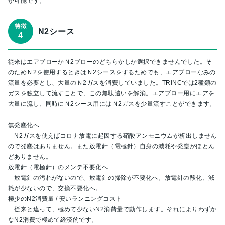
が可能です。
N2シース
従来はエアブローかＮ2ブローのどちらかしか選択できませんでした。そ
のためＮ2を使用するときはＮ2シースをするためでも、エアブローなみの
流量を必要とし、大量のＮ2ガスを消費していました。TRINCでは2種類の
ガスを独立して流すことで、この無駄遣いを解消。エアブロー用にエアを
大量に流し、同時にＮ2シース用にはＮ2ガスを少量流すことができます。
無発塵化へ
N2ガスを使えばコロナ放電に起因する硝酸アンモニウムが析出しません
ので発塵はありません。また放電針（電極針）自身の減耗や発塵がほとん
どありません。
放電針（電極針）のメンテ不要化へ
放電針の汚れがないので、放電針の掃除が不要化へ。放電針の酸化、減
耗が少ないので、交換不要化へ。
極少のN2消費量 / 安いランニングコスト
従来と違って、極めて少ないN2消費量で動作します。それによりわずか
なN2消費で極めて経済的です。