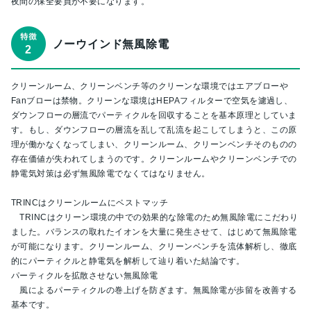
夜間の保全要員が不要になります。
ノーウインド無風除電
クリーンルーム、クリーンベンチ等のクリーンな環境ではエアブローや
Fanブローは禁物。クリーンな環境はHEPAフィルターで空気を濾過し、
ダウンフローの層流でパーティクルを回収することを基本原理としていま
す。もし、ダウンフローの層流を乱して乱流を起こしてしまうと、この原
理が働かなくなってしまい、クリーンルーム、クリーンベンチそのものの
存在価値が失われてしまうのです。クリーンルームやクリーンベンチでの
静電気対策は必ず無風除電でなくてはなりません。
TRINCはクリーンルームにベストマッチ
TRINCはクリーン環境の中での効果的な除電のため無風除電にこだわり
ました。バランスの取れたイオンを大量に発生させて、はじめて無風除電
が可能になります。クリーンルーム、クリーンベンチを流体解析し、徹底
的にパーティクルと静電気を解析して辿り着いた結論です。
パーティクルを拡散させない無風除電
風によるパーティクルの巻上げを防ぎます。無風除電が歩留を改善する
基本です。