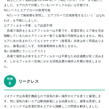
独立したエア流路は最大0.4MPaという高圧でのエアブローを可能にし
ました。エアの力で付着しているパーティクル払いも可能です。
N2シースとエアブローの併用可能
N2シースで無発塵を実現し、エアブローで広域除電するという「はなれ
わざ」を可能にしました。
エアフィルター不要、エア品質不問
高価で場所をとるエアフィルターは不要です。高電圧部とエア路を完全
隔離しているためエアフィルター無でも漏電の可能性はありません。例え
エアに水が含まれていてもイオナイザー（除電器）自身は全く問題ありま
せん。漏電は起こらず、当然漏電検知も発生しません。
低い設備費とランニングコスト
高価で場所を占有するエアフィルターは不要なため設備費が安く済みま
す。しかもフィルター交換にかかる消耗品費や維持人件費が発生しませ
ん。
リークレス
イオナイザは高電圧機器なので湿気の多い場所やエアを使うと漏電しま
す。特に湿気の多いエアは断熱膨脹による結露を生じ、漏電を誘発しま
す。トリンクでは高電圧部をエアから隔離しこの問題を解決しました。