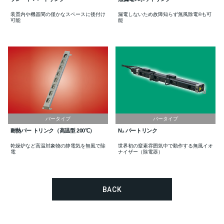
装置内や機器間の僅かなスペースに後付け
漏電しないため故障知らず無風除電®も可
可能
能
バータイプ
バータイプ
耐熱バー トリンク（高温型 200℃）
N₂ バートリンク
乾燥炉など高温対象物の静電気を無風で除
世界初の窒素雰囲気中で動作する無風イオ
電
ナイザー（除電器）
BACK