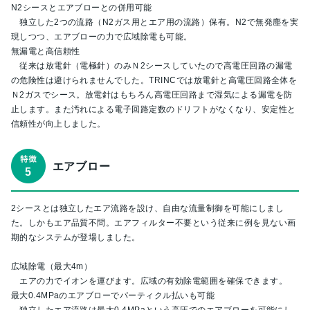
N2シースとエアブローとの併用可能
独立した2つの流路（N2ガス用とエア用の流路）保有。N2で無発塵を実
現しつつ、エアブローの力で広域除電も可能。
無漏電と高信頼性
従来は放電針（電極針）のみＮ2シースしていたので高電圧回路の漏電
の危険性は避けられませんでした。TRINCでは放電針と高電圧回路全体を
Ｎ2ガスでシース。放電針はもちろん高電圧回路まで湿気による漏電を防
止します。また汚れによる電子回路定数のドリフトがなくなり、安定性と
信頼性が向上しました。
エアブロー
2シースとは独立したエア流路を設け、自由な流量制御を可能にしまし
た。しかもエア品質不問。エアフィルター不要という従来に例を見ない画
期的なシステムが登場しました。
広域除電（最大4m）
エアの力でイオンを運びます。広域の有効除電範囲を確保できます。
最大0.4MPaのエアブローでパーティクル払いも可能