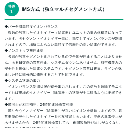
IMS方式（独立マルチセグメント方式）
◆バー全域高精度イオンバランス
複数の独立したイオナイザー（除電器）ユニットの集合体構造になって
います。各セグメントイオナイザー毎に、独立してイオンバランスが制御
されますので、場所によらない高精度で信頼性の高い除電ができます。
◆ノンストップ無停止型
各部が独立セグメント化されているので全体が停止することはありませ
ん。ある日突然の異常停止、システムダウンはありません。航空機並みの
安全性を確保した除電システムです。セグメント異常は後日、ラインが休
止した時に部分的に修理することで対応できます。
◆システム状況の出力
イオンバランス制御状況が信号出力されます。この信号を遠隔でモニタ
ーすれば現場のイオナイザー（除電器）の状態が手に取るように把握でき
ます。
◆隣同士が相互補完、24時間連続操業可能
隣り合うイオナイザー（除電器）が互いにイオンを供給しますので、異
常事態の発生したイオナイザーを相互補完しあいます。突然の異常停止が
ありませんから、24時間連続操業しても、夜間緊急呼び出しがなくなり、