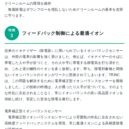
クリーンルームの環境を維持
無風除電はダウンフローを撹乱しないためクリーンルームの基本を忠実
に守ります。
フィードバック制御による最適イオン
従来のイオナイザー（除電器）に用いられているイオンバランスセンサー
は、外部の電界の影響を強く受けました。例えば、イオナイザーのそばに
帯電した人や手が近づくと、その人や手に帯電する静電気を打ち消すた
め、これと逆の極性のイオンを多く放射します。即ち、除電対象物と関係
ないイオンバランスのイオンがワークに照射されてしまいます。TRINC
は、この問題を解決するために電界補正型イオンバランスセンサーを開発
しました。この技術の特徴は、人が通ったり人手が近づいても、そのよう
な外乱に左右されることなく、常にイオンバランスの良い高品質イオンを
供給し続け、安定した安全な除電を遂行します。
電界補正型イオンバランスセンサー
電界補正型イオンバランスセンサーにより雰囲気の外乱に左右されない
高精度フィードバックシステムを実現。常に最適イオンによる高精度除電