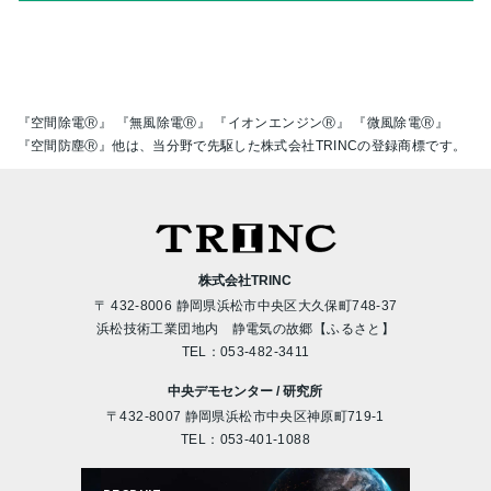
『空間除電Ⓡ』 『無風除電Ⓡ』 『イオンエンジンⓇ』 『微風除電Ⓡ』
『空間防塵Ⓡ』他は、当分野で先駆した株式会社TRINCの登録商標です。
株式会社TRINC
〒 432-8006 静岡県浜松市中央区大久保町748-37
浜松技術工業団地内 静電気の故郷【ふるさと】
TEL：
053-482-3411
中央デモセンター / 研究所
〒432-8007 静岡県浜松市中央区神原町719-1
TEL：
053-401-1088