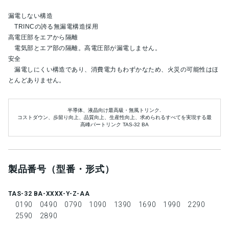
漏電しない構造
TRINCの誇る無漏電構造採用
高電圧部をエアから隔離
電気部とエア部の隔離。高電圧部が漏電しません。
安全
漏電しにくい構造であり、消費電力もわずかなため、火災の可能性はほ
とんどありません。
半導体、液晶向け最高級・無風トリンク.
コストダウン、歩留り向上、品質向上、生産性向上、求められるすべてを実現する最
高峰バートリンク TAS-32 BA
製品番号（型番・形式）
TAS-32 BA-XXXX-Y-Z-AA
0190
0490
0790
1090
1390
1690
1990
2290
2590
2890