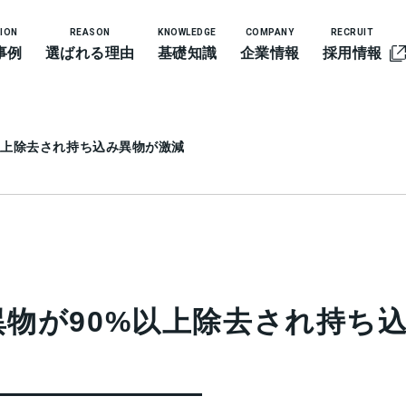
ION
REASON
KNOWLEDGE
COMPANY
RECRUIT
事例
選ばれる理由
基礎知識
企業情報
採用情報
以上除去され持ち込み異物が激減
異物が90%以上除去され持ち