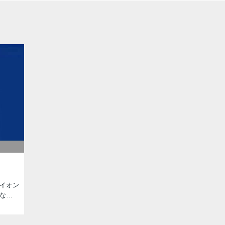
イオン
な…