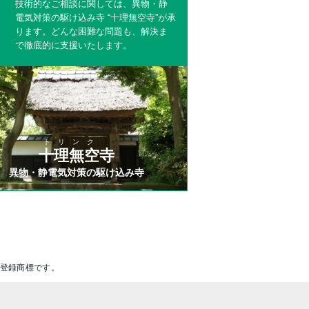
技術的なご相談に関しては、異物・静
電気対策の駆け込み寺 “十理無空寺”が承
ります。どんな困難な問題も、解決ま
で徹底的に支援いたします。
トリンク
十理無空寺
異物・静電気対策の駆け込み寺
の登録商標です。