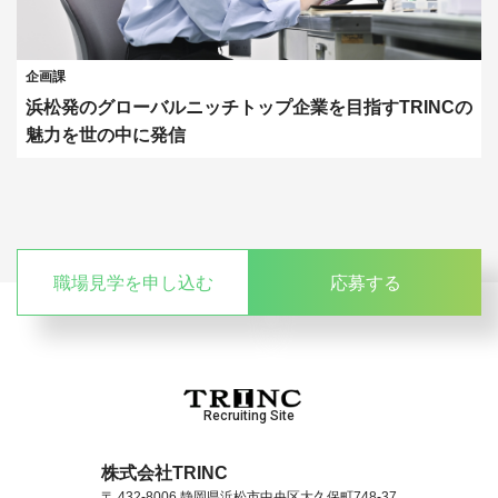
企画課
浜松発のグローバルニッチトップ企業を目指すTRINCの
魅力を世の中に発信
職場見学を申し込む
応募する
Recruiting Site
株式会社TRINC
〒 432-8006 静岡県浜松市中央区大久保町748-37