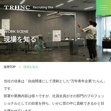
Recruiting Site
WORK SCENE
現場を知る
採用TOP
現場を知る
当社の信条は「自由闊達にして溌剌とした“万年青年企業”たらん」
です。
部署や業務内容は様々ですが、社員全員がその部門のプロフェッ
ショナルとしての自覚を持ち、いかに世の中に貢献できるかと目
を輝かせています。​