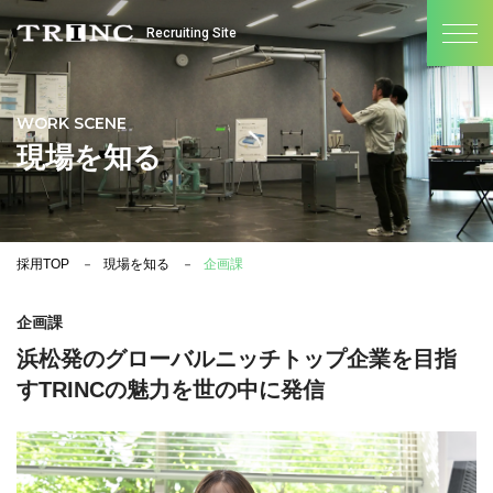
Recruiting Site
WORK SCENE
現場を知る
採用TOP
現場を知る
企画課
企画課
浜松発のグローバルニッチトップ企業を目指
すTRINCの魅力を世の中に発信