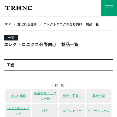
TOP
選ばれる理由
エレクトロニクス分野向け 製品一覧
一覧
エレクトロニクス分野向け 製品一覧
工程
工程一覧
部品実装・リフ
はんだ印刷
検査・手直し
基板分割
ロー炉
ワイヤボンディ
組立
エアシャワー
クリーンルーム
ング