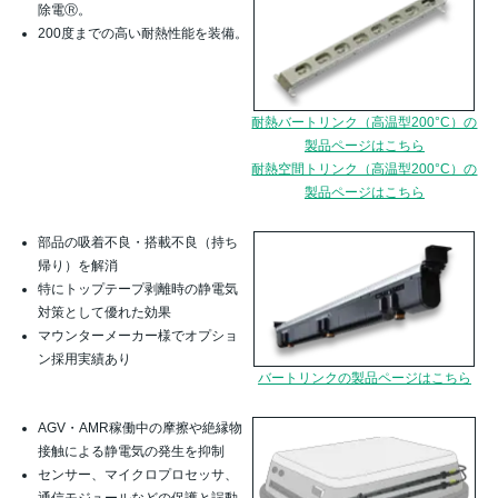
除電Ⓡ。
200度までの高い耐熱性能を装備。
耐熱バートリンク（高温型200°C）の
製品ページはこちら
耐熱空間トリンク（高温型200°C）の
製品ページはこちら
部品の吸着不良・搭載不良（持ち
帰り）を解消
特にトップテープ剥離時の静電気
対策として優れた効果
マウンターメーカー様でオプショ
ン採用実績あり
バートリンクの製品ページはこちら
AGV・AMR稼働中の摩擦や絶縁物
接触による静電気の発生を抑制
センサー、マイクロプロセッサ、