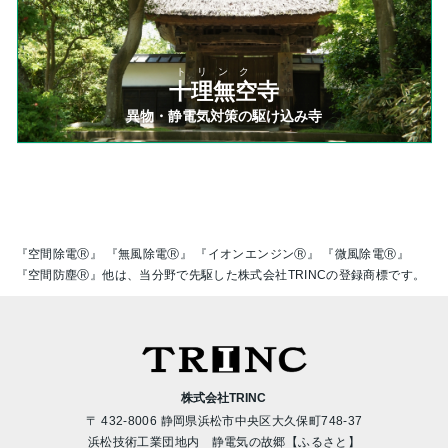
トリンク
十理無空寺
異物・静電気対策の駆け込み寺
『空間除電Ⓡ』 『無風除電Ⓡ』 『イオンエンジンⓇ』 『微風除電Ⓡ』
『空間防塵Ⓡ』他は、当分野で先駆した株式会社TRINCの登録商標です。
株式会社TRINC
〒 432-8006 静岡県浜松市中央区大久保町748-37
浜松技術工業団地内 静電気の故郷【ふるさと】