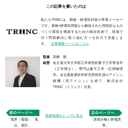
この記事を書いたのは
私たちTRINCは、異物・静電気対策の専業メーカー
です。異物×静電気問題から解放された理想的なもの
づくり環境を構築するための独自技術で、現場で
日々問題解決に取り組む方々を全力で支援しま
す。
企業概要ページはこちら
監修
高柳 順
経歴
名古屋大学大学院工学研究科量子工学専攻卒
（工学博士）。専門は量子工学・応用物理
学。名古屋産業科学研究所研究員やアイシン
精機（現アイシン）を経て、株式会社
TRINC（トリンク）社長。
基礎知識のトップに戻る
「電界（電場）、電
「誘電分極と静電誘
位、電圧」
導」