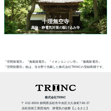
トリンク
十理無空寺
異物・静電気対策の駆け込み寺
『空間除電Ⓡ』 『無風除電Ⓡ』 『イオンエンジンⓇ』 『微風除電Ⓡ』
『空間防塵Ⓡ』他は、当分野で先駆した株式会社TRINCの登録商標です。
株式会社TRINC
〒 432-8006 静岡県浜松市中央区大久保町748-37
浜松技術工業団地内 静電気の故郷【ふるさと】