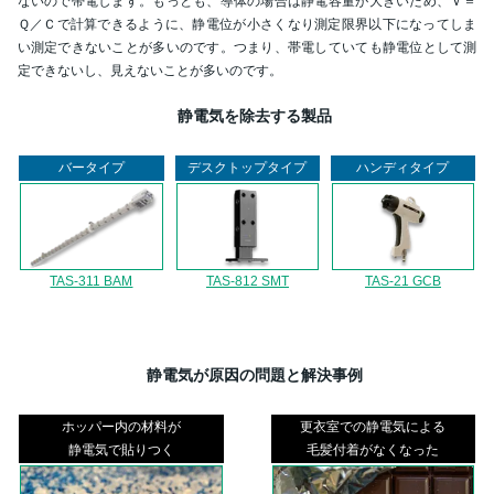
ないので帯電します。もっとも、導体の場合は静電容量が大きいため、Ｖ＝
Ｑ／Ｃで計算できるように、静電位が小さくなり測定限界以下になってしま
い測定できないことが多いのです。つまり、帯電していても静電位として測
定できないし、見えないことが多いのです。
静電気を除去する製品
バータイプ
デスクトップタイプ
ハンディタイプ
TAS-812 SMT
TAS-21 GCB
TAS-311 BAM
静電気が原因の問題と解決事例
ホッパー内の材料が
更衣室での静電気による
静電気で貼りつく
毛髪付着がなくなった