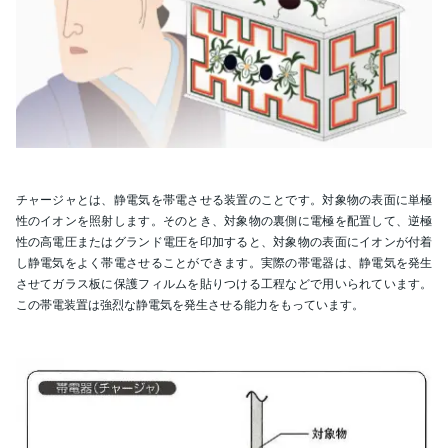
チャージャとは、静電気を帯電させる装置のことです。対象物の表面に単極
性のイオンを照射します。そのとき、対象物の裏側に電極を配置して、逆極
性の高電圧またはグランド電圧を印加すると、対象物の表面にイオンが付着
し静電気をよく帯電させることができます。実際の帯電器は、静電気を発生
させてガラス板に保護フィルムを貼りつける工程などで用いられています。
この帯電装置は強烈な静電気を発生させる能力をもっています。